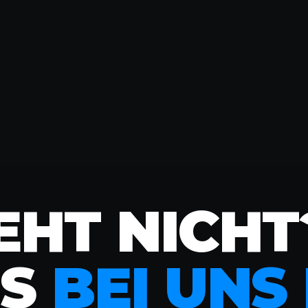
EHT NICHT
ES
BEI UNS 