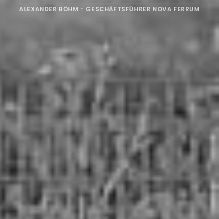
ALEXANDER BÖHM - GESCHÄFTSFÜHRER NOVA FERRUM