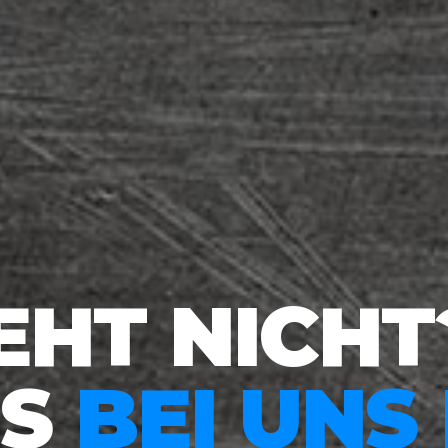
EHT NICHT
ES
BEI UNS 