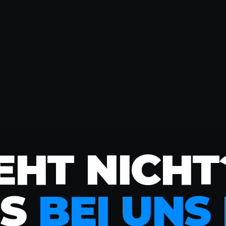
EHT NICHT
ES
BEI UNS 