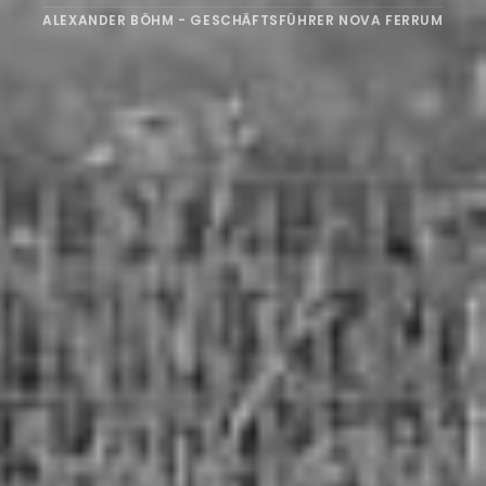
ALEXANDER BÖHM - GESCHÄFTSFÜHRER NOVA FERRUM