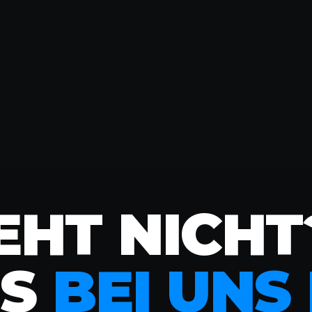
EHT NICHT
ES
BEI UNS 